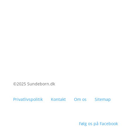
kompakt barnevogn til bylivet, en robust og
terrængående...
©2025 Sundeborn.dk
Privatlivspolitik
Kontakt
Om os
Sitemap
Følg os på Facebook