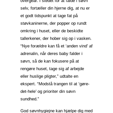
overgear. I stedet for at falde i søvn
selv, fortæller din hjerne dig, at nu er
et godt tidspunkt at tage fat på
støvkaninerne, der popper op rundt
omkring i huset, eller de beskidte
tallerkener, der hober sig op i vasken.
“Nye forældre kan få et ‘anden vind’ af
adrenalin, når deres baby falder i
søvn, så de kan fokusere på at
rengøre huset, tage sig af arbejde
eller huslige pligter,” udtalte en
ekspert. “Modstå trangen til at ‘gøre-
det-hele’ og prioriter din søvn
sundhed.”
God søvnhygiejne kan hjælpe dig med